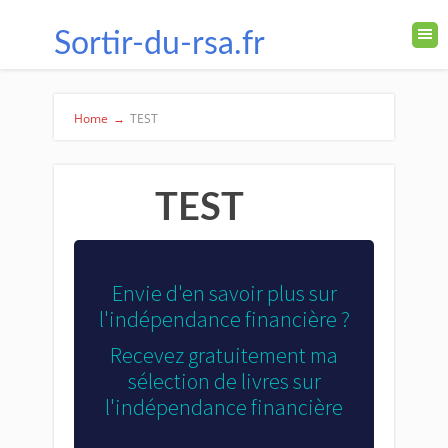
Sortir-du-rsa.fr
Home
→
TEST
TEST