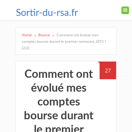
Sortir-du-rsa.fr
Home
→
Bourse
→
Comment ont évolué mes
comptes bourse durant le premier semestre 2015 ?
(2/2)
27
Comment ont
évolué mes
comptes
bourse durant
le premier