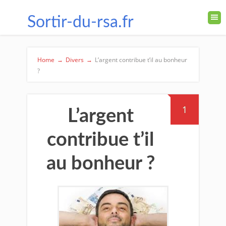
Sortir-du-rsa.fr
Home
→
Divers
→
L’argent contribue t’il au bonheur
?
1
L’argent
contribue t’il
au bonheur ?