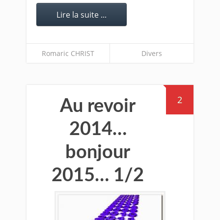
Lire la suite ...
Romaric CHRIST
Divers
2
Au revoir
2014…
bonjour
2015… 1/2