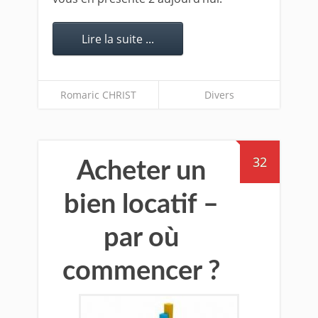
Lire la suite ...
Romaric CHRIST
Divers
32
Acheter un
bien locatif –
par où
commencer ?