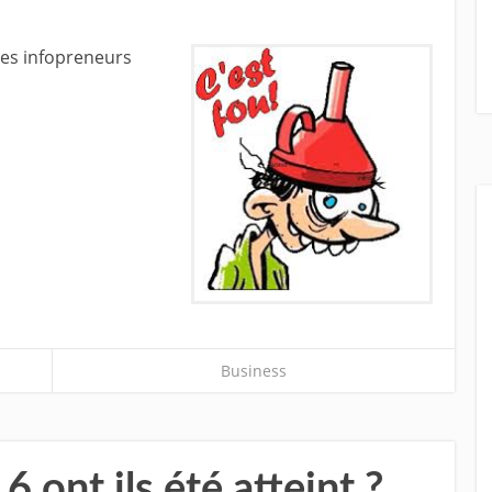
les infopreneurs
Business
 ont ils été atteint ?