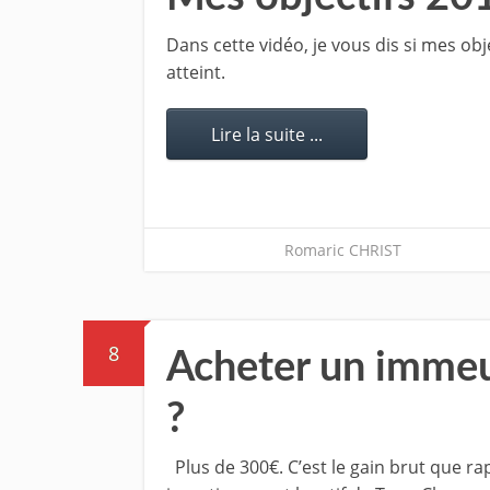
Dans cette vidéo, je vous dis si mes obj
atteint.
Lire la suite ...
Romaric CHRIST
8
Acheter un immeu
?
Plus de 300€. C’est le gain brut que ra