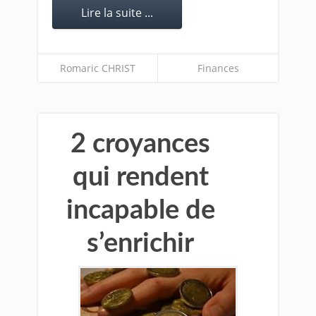
Lire la suite ...
Romaric CHRIST
Finances
2 croyances
qui rendent
incapable de
s’enrichir