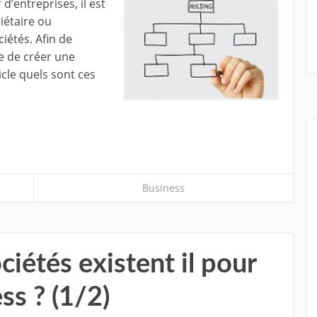
d’entreprises, il est
iétaire ou
iétés. Afin de
le de créer une
icle quels sont ces
Business
ciétés existent il pour
ss ? (1/2)