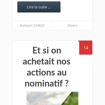
Lire la suite ...
Romaric CHRIST
Divers
14
Et si on
achetait nos
actions au
nominatif ?