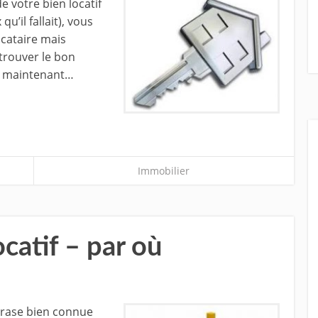
 votre bien locatif
qu’il fallait), vous
ocataire mais
trouver le bon
ir maintenant…
Immobilier
catif – par où
 phrase bien connue