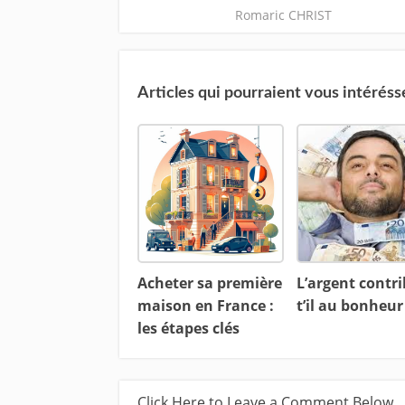
Romaric CHRIST
Articles qui pourraient vous intéréss
Acheter sa première
L’argent contr
maison en France :
t’il au bonheur
les étapes clés
Click Here to Leave a Comment Below