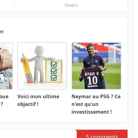
Divers
er
ibue
Voici mon ultime
Neymar au PSG ? Ce
 ?
objectif !
n’est qu’un
investissement !
5 comments