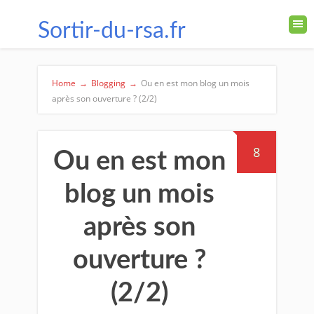
Sortir-du-rsa.fr
Home
→
Blogging
→
Ou en est mon blog un mois
après son ouverture ? (2/2)
8
Ou en est mon
blog un mois
après son
ouverture ?
(2/2)