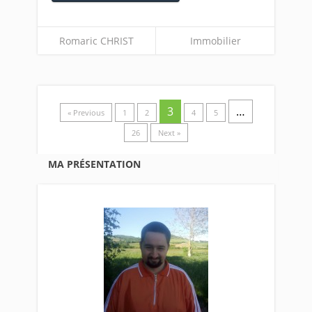
Romaric CHRIST
Immobilier
3
…
« Previous
1
2
4
5
26
Next »
MA PRÉSENTATION