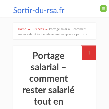
Sortir-du-rsa.fr
Home
→
Business
→
Portage salarial – comment
rester salarié tout en devenant son propre patron ?
1
Portage
salarial –
comment
rester salarié
tout en