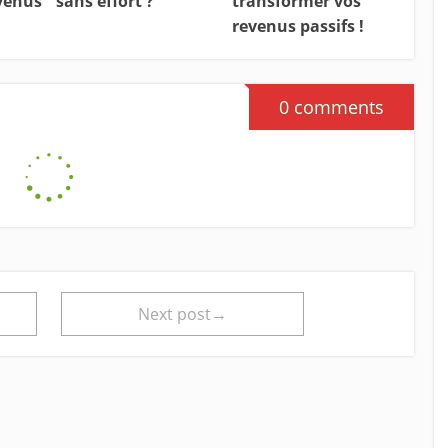
venus
sans effort ?
transformer vos
revenus passifs !
0 comments
Next post→