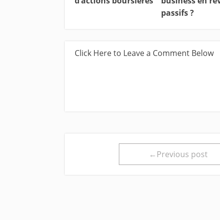
d’actions boursières
business en re
passifs ?
Click Here to Leave a Comment Below
←Previous post