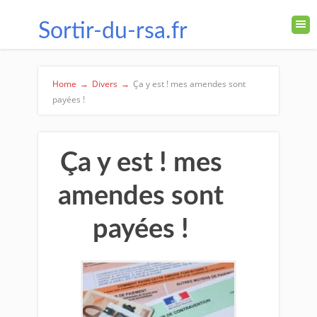
Sortir-du-rsa.fr
Home
→
Divers
→
Ça y est ! mes amendes sont
payées !
Ça y est ! mes
amendes sont
payées !